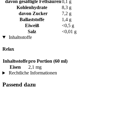
davon gesättigte Fettsäuren
0,1 g
Kohlenhydrate
8,3 g
davon Zucker
7,2 g
Ballaststoffe
1,4 g
Eiweiß
<0,5 g
Salz
<0,01 g
Inhaltsstoffe
Relax
Inhaltsstoffe
pro Portion (60 ml)
Eisen
2,1 mg
Rechtliche Informationen
Passend dazu