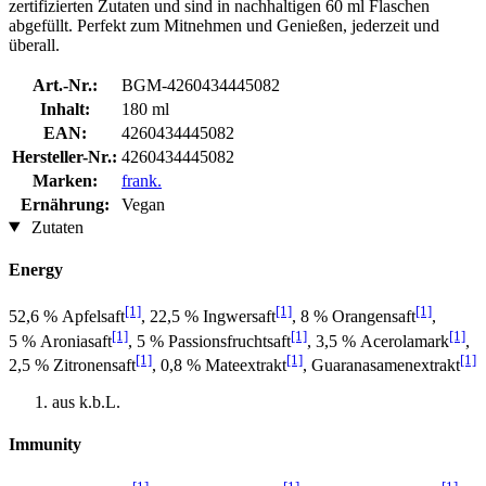
zertifizierten Zutaten und sind in nachhaltigen 60 ml Flaschen
abgefüllt. Perfekt zum Mitnehmen und Genießen, jederzeit und
überall.
Art.-Nr.:
BGM-4260434445082
Inhalt:
180 ml
EAN:
4260434445082
Hersteller-Nr.:
4260434445082
Marken:
frank.
Ernährung:
Vegan
Zutaten
Energy
[1]
[1]
[1]
52,6 % Apfelsaft
, 22,5 % Ingwersaft
, 8 % Orangensaft
,
[1]
[1]
[1]
5 % Aroniasaft
, 5 % Passionsfruchtsaft
, 3,5 % Acerolamark
,
[1]
[1]
[1]
2,5 % Zitronensaft
, 0,8 % Mateextrakt
, Guaranasamenextrakt
aus k.b.L.
Immunity