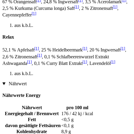
[1]
[1]
[1]
67 % Orangensaft
, 24,8 % Ingwersaft
, 3,5 % Acerolamark
,
[1]
[1]
2,5 % Kurkuma (Curcuma longa) Saft
, 2 % Zitronensaft
,
[1]
Cayennepfeffer
aus k.b.L.
Relax
[1]
[1]
[1]
52,1 % Apfelsaft
, 25 % Heidelbeermark
, 20 % Ingwersaft
,
[1]
2,6 % Zitronensaft
, 0,1 % Schlafbeerenwurzel Extrakt
[1]
[1]
[1]
Ashwaganda
, 0,1 % Curry Blatt Extrakt
, Lavendelöl
aus k.b.L.
Nährwert
Nährwerte Energy
Nährwert
pro 100 ml
Energiegehalt / Brennwert
176 / 42 kj / kcal
Fett
<0,5 g
davon gesättigte Fettsäuren
<0,1 g
Kohlenhydrate
8,9 g