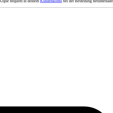
e Kopie bequem in deinem
Kundenkonto
bei der Bestellung herunterlade