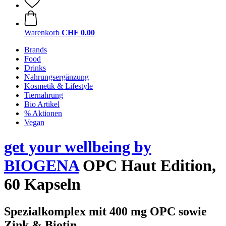
Warenkorb
CHF 0.00
Brands
Food
Drinks
Nahrungsergänzung
Kosmetik & Lifestyle
Tiernahrung
Bio Artikel
% Aktionen
Vegan
get your wellbeing by
BIOGENA
OPC Haut Edition,
60 Kapseln
Spezialkomplex mit 400 mg OPC sowie
Zink & Biotin