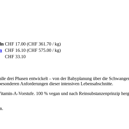
ln
CHF 17.00
(CHF 361.70 / kg)
n
CHF 16.10
(CHF 575.00 / kg)
CHF 33.10
rei Phasen entwickelt – von der Babyplanung über die Schwangerschaf
 besonderen Anforderungen dieser intensiven Lebensabschnitte.
 Vitamin-A-Vorstufe. 100 % vegan und nach Reinsubstanzenprinzip herge
n.