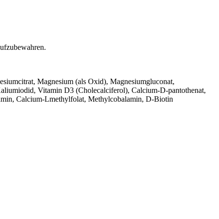
 aufzubewahren.
nesiumcitrat, Magnesium (als Oxid), Magnesiumgluconat,
aliumiodid, Vitamin D3 (Cholecalciferol), Calcium-D-pantothenat,
amin, Calcium-Lmethylfolat, Methylcobalamin, D‑Biotin