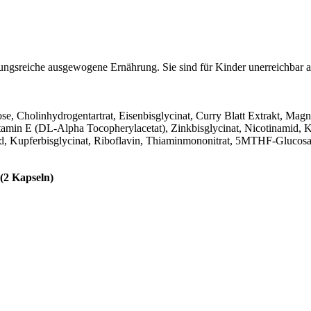
lungsreiche ausgewogene Ernährung. Sie sind für Kinder unerreichbar
e, Cholinhydrogentartrat, Eisenbisglycinat, Curry Blatt Extrakt, Mag
amin E (DL-Alpha Tocopherylacetat), Zinkbisglycinat, Nicotinamid, K
id, Kupferbisglycinat, Riboflavin, Thiaminmononitrat, 5MTHF-Glucos
 (2 Kapseln)