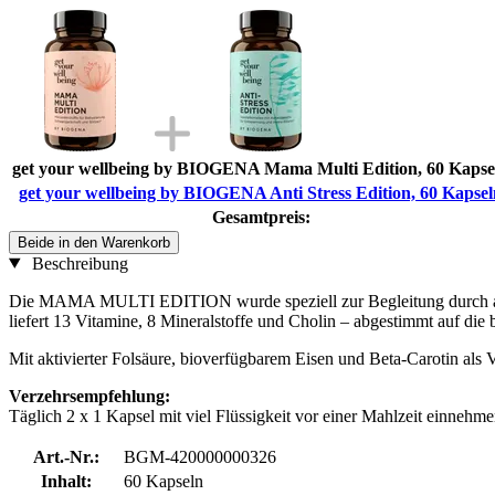
get your wellbeing by BIOGENA Mama Multi Edition, 60 Kapse
get your wellbeing by BIOGENA Anti Stress Edition, 60 Kapsel
Gesamtpreis:
Beide in den Warenkorb
Beschreibung
Die MAMA MULTI EDITION wurde speziell zur Begleitung durch alle d
liefert 13 Vitamine, 8 Mineralstoffe und Cholin – abgestimmt auf die
Mit aktivierter Folsäure, bioverfügbarem Eisen und Beta-Carotin als
Verzehrsempfehlung:
Täglich 2 x 1 Kapsel mit viel Flüssigkeit vor einer Mahlzeit einnehme
Art.-Nr.:
BGM-420000000326
Inhalt:
60 Kapseln