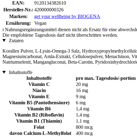
EAN:
9120134382610
Hersteller-Nr.:
420000000326
Marken:
get your wellbeing by BIOGENA
Ernährung:
Vegan
i
Nahrungsergänzungsmittel dienen nicht als Ersatz für eine abwechs
Die empfohlene Tagesdosis darf nicht überschritten werden.
Zutaten
Korallen Pulver, L-Lysin-Omega-3 Salz, Hydroxypropylmethylcellulos
Magnesiumcarbonat, Amla-Extrakt, Cellulosepulver, Menachinon, Vit
Natriumselenit, Mangangluconat, Beta-Carotin, Pyridoxinhydrochlor
Inhaltsstoffe
Inhaltsstoffe
pro max. Tagesdosis/-portion
Vitamin C
20 mg
Niacin
16 mg
Vitamin E
9 mg
Vitamin B5 (Pantothensäure)
6 mg
Vitamin B6
1,4 mg
Vitamin B2 (Riboflavin)
1,4 mg
Vitamin B1 (Thiamin)
1,1 mg
Folat
800 mcg
davon Calcium-L-Methylfolat
400 mcg