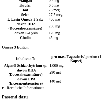
Mangan
0,5 mg
Kupfer
0,5 mg
Jod
75 mcg
Selen
27,5 mcg
L-Lysin-Omega-3 Salz
400 mg
davon DHA
200 mg
(Docosahexaensäure)
davon L-Lysin
120 mg
Cholin
45 mg
Omega 3 Edition
pro max. Tagesdosis/-portion (1
Inhaltsstoffe
Kapsel)
Algenöl Schizochytrium sp.
1.000 mg
davon DHA
290 mg
(Docosahexaensäure)
davon EPA
140 mg
(Eicosapentaensäure)
Rechtliche Informationen
Passend dazu