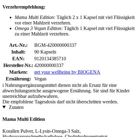
Verzehrempfehlung:
Mama Multi Edition:
Täglich 2 x 1 Kapsel mit viel Flüssigkeit
vor einer Mahlzeit verzehren.
Omega 3 Vegan Edition:
Täglich 1 Kapsel mit viel Flüssigkeit
zu einer Mahlzeit verzehren.
Art.-Nr.:
BGM-420000000337
Inhalt:
90 Kapseln
EAN:
9120134385710
Hersteller-Nr.:
420000000337
Marken:
get your wellbeing by BIOGENA
Ernährung:
Vegan
i
Nahrungsergänzungsmittel dienen nicht als Ersatz für eine
abwechslungsreiche ausgewogene Ernährung. Sie sind für Kinder
unerreichbar aufzubewahren.
Die empfohlene Tagesdosis darf nicht überschritten werden.
Zutaten
Mama Multi Edition
Korallen Pulver, L-Lysin-Omega-3 Salz,
Hydroxypropylmethylcellulose, Cholinhydrogentartrat,