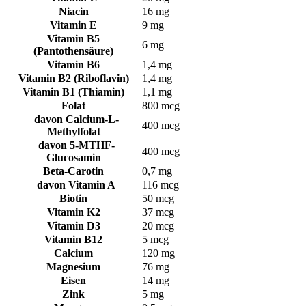
Niacin
16 mg
Vitamin E
9 mg
Vitamin B5
6 mg
(Pantothensäure)
Vitamin B6
1,4 mg
Vitamin B2 (Riboflavin)
1,4 mg
Vitamin B1 (Thiamin)
1,1 mg
Folat
800 mcg
davon Calcium-L-
400 mcg
Methylfolat
davon 5-MTHF-
400 mcg
Glucosamin
Beta-Carotin
0,7 mg
davon Vitamin A
116 mcg
Biotin
50 mcg
Vitamin K2
37 mcg
Vitamin D3
20 mcg
Vitamin B12
5 mcg
Calcium
120 mg
Magnesium
76 mg
Eisen
14 mg
Zink
5 mg