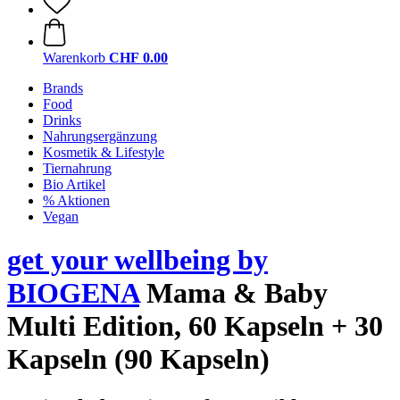
Warenkorb
CHF 0.00
Brands
Food
Drinks
Nahrungsergänzung
Kosmetik & Lifestyle
Tiernahrung
Bio Artikel
% Aktionen
Vegan
get your wellbeing by
BIOGENA
Mama & Baby
Multi Edition, 60 Kapseln + 30
Kapseln (90 Kapseln)