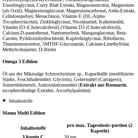
Eisenbisglycinat, Curry Blatt Extrakt, Magnesiumcitrat, Magnesium
(als Oxid), Magnesiumgluconat, Magnesiumcarbonat, Amla-Extrakt,
Cellulosepulver, Menachinon, Vitamin E (DL-Alpha
Tocopherylacetat), Zinkbisglycinat, Nicotinamid, Kaliumiodid,
Vitamin D3 (Cholecalciferol) (Vitamin D3 (Cholecalciferol)),
Calcium-D-pantothenat, Natriumselenit, Mangangluconat, Beta-
Carotin, Pyridoxinhydrochlorid, Kupferbisglycinat, Riboflavin,
Thiaminmononitrat, 5MTHF-Glucosamin, Calcium-Lmethylfolat,
Methylcobalamin, D‑Biotin
Omega 3 Edition
Öl aus der Mikroalge Schizochytrium sp., Kapselhülle (modifizierte
Stärke, Feuchthaltemittel: Glycerin), Geliermittel (Carrageen),
Sonnenblumenöl, Antioxidationsmittel (
Extrakt aus Rosmarin
,
tocopherolhaltige Extrakte, Ascorbylpalmitat)
Inhaltsstoffe
Mama Multi Edition
pro max. Tagesdosis/-portion (2
Inhaltsstoffe
Kapseln)
Vitamin C
20 mg