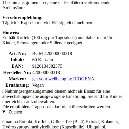
Theanin aus grünem Tee, eine in Teeblättern vorkommende
Aminosäure.
Verzehrempfehlung:
Täglich 2 Kapseln mit viel Flüssigkeit einnehmen.
Hinweis:
Enthält Koffein (100 mg pro Tagesdosis) und daher nicht für
Kinder, Schwangere oder Stillende geeignet.
Art.-Nr.:
BGM-420000000318
Inhalt:
60 Kapseln
EAN:
9120134382375
Hersteller-Nr.:
420000000318
Marken:
get your wellbeing by BIOGENA
Ernährung:
Vegan
i
Nahrungsergänzungsmittel dienen nicht als Ersatz für eine
abwechslungsreiche ausgewogene Ernährung. Sie sind für Kinder
unerreichbar aufzubewahren.
Die empfohlene Tagesdosis darf nicht überschritten werden.
Zutaten
Guarana Extrakt, Koffein, Grüner Tee (Blatt) Extrakt, Kolanuss,
Hydroxypropylmethylcellulose (Kapselhülle), Ubiquinol,