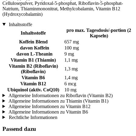
Cellulosepulver, Pyridoxal-5-phosphat, Riboflavin-5-phosphat-
Natrium, Thiaminmononitrat, Methylcobalamin, Vitamin B12
(Hydroxycobalamin)
Inhaltsstoffe
pro max. Tagesdosis/-portion (2
Inhaltsstoffe
Kapseln)
Koffein Blend
657 mg
davon Koffein
100 mg
davon L-Theanin
9 mg
Vitamin B1 (Thiamin)
1,1 mg
Vitamin B2 (Riboflavin)
1,3 mg
(Riboflavin)
Vitamin B6
1,4 mg
Vitamin B12
6 mcg
Ubiquinol (aktiv. CoQ10)
10 mg
Allgemeine Informationen zu Riboflavin (Vitamin B2)
Allgemeine Informationen zu Thiamin (Vitamin B1)
Allgemeine Informationen zu Vitamin B12
Allgemeine Informationen zu Vitamin B6
Rechtliche Informationen
Passend dazu