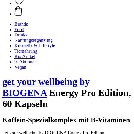
Brands
Food
Drinks
Nahrungsergänzung
Kosmetik & Lifestyle
Tiernahrung
Bio Artikel
% Aktionen
Vegan
get your wellbeing by
BIOGENA
Energy Pro Edition,
60 Kapseln
Koffein-Spezialkomplex mit B-Vitaminen
get your wellbeing by BIOGENA Energy Pro Edition