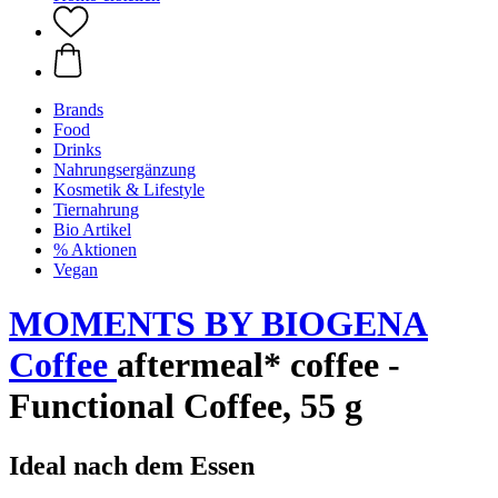
Brands
Food
Drinks
Nahrungsergänzung
Kosmetik & Lifestyle
Tiernahrung
Bio Artikel
% Aktionen
Vegan
MOMENTS BY BIOGENA
Coffee
aftermeal* coffee -
Functional Coffee, 55 g
Ideal nach dem Essen