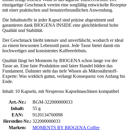
einzigartige Geschmack vereint eine sorgfältig entwickelte Rezeptur
mit einer praktischen und benutzerfreundlichen Anwendung.
Die Inhaltsstoffe in jeder Kapsel sind präzise abgestimmt und
garantieren dank BIOGENA INSIDE eine gleichbleibend hohe
Qualität und Stabilität.
Der Geschmack bleibt intensiv und unverfälscht, wodurch er ideal
zu einem bewussten Lebensstil passt. Jede Tasse bietet damit ein
hochwertiges und konsistentes Kaffeeerlebnis.
Qualität fängt bei Moments by BIOGENA schon lange vor der
Tasse an. Eine faire Produktion und fairer Handel bilden das
Fundament. Dahinter steht das tiefe Wissen als Mikronährstoff-
Experte: Was wirklich guttut, verlangt Konsequenz von Anfang bis
Ende.
Inhalt: 10 Kapseln, mit Nespresso Kapselmaschinen kompatibel
Art.-Nr.:
BGM-322000000033
Inhalt:
55 g
EAN:
9120134760098
Hersteller-Nr.:
322000000033
Marken:
MOMENTS BY BIOGENA Coffee