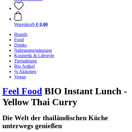
Warenkorb
€ 0,00
Brands
Food
Drinks
Nahrungsergänzung
Kosmetik & Lifestyle
Tiernahrung
Bio Artikel
% Aktionen
Vegan
Feel Food
BIO Instant Lunch -
Yellow Thai Curry
Die Welt der thailändischen Küche
unterwegs genießen