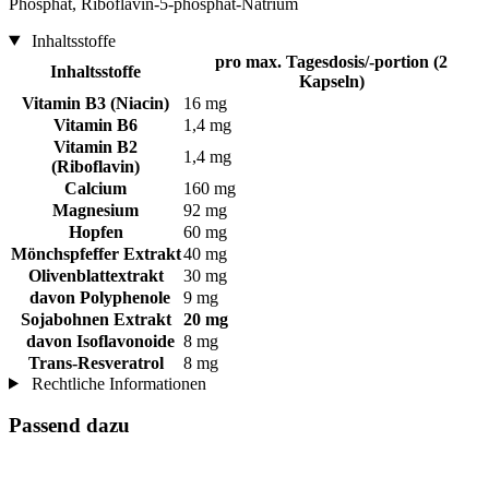
Phosphat, Riboflavin-5-phosphat-Natrium
Inhaltsstoffe
pro max. Tagesdosis/-portion (2
Inhaltsstoffe
Kapseln)
Vitamin B3 (Niacin)
16 mg
Vitamin B6
1,4 mg
Vitamin B2
1,4 mg
(Riboflavin)
Calcium
160 mg
Magnesium
92 mg
Hopfen
60 mg
Mönchspfeffer Extrakt
40 mg
Olivenblattextrakt
30 mg
davon Polyphenole
9 mg
Sojabohnen Extrakt
20 mg
davon Isoflavonoide
8 mg
Trans-Resveratrol
8 mg
Rechtliche Informationen
Passend dazu