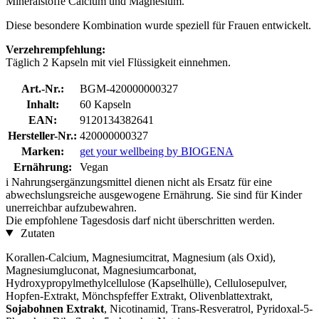
Mineralstoffe Calcium und Magnesium.
Diese besondere Kombination wurde speziell für Frauen entwickelt.
Verzehrempfehlung:
Täglich 2 Kapseln mit viel Flüssigkeit einnehmen.
Art.-Nr.:
BGM-420000000327
Inhalt:
60 Kapseln
EAN:
9120134382641
Hersteller-Nr.:
420000000327
Marken:
get your wellbeing by BIOGENA
Ernährung:
Vegan
i
Nahrungsergänzungsmittel dienen nicht als Ersatz für eine
abwechslungsreiche ausgewogene Ernährung. Sie sind für Kinder
unerreichbar aufzubewahren.
Die empfohlene Tagesdosis darf nicht überschritten werden.
Zutaten
Korallen-Calcium, Magnesiumcitrat, Magnesium (als Oxid),
Magnesiumgluconat, Magnesiumcarbonat,
Hydroxypropylmethylcellulose (Kapselhülle), Cellulosepulver,
Hopfen-Extrakt, Mönchspfeffer Extrakt, Olivenblattextrakt,
Sojabohnen Extrakt
, Nicotinamid, Trans-Resveratrol, Pyridoxal-5-