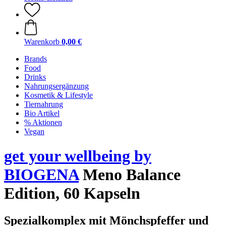
Warenkorb
0,00 €
Brands
Food
Drinks
Nahrungsergänzung
Kosmetik & Lifestyle
Tiernahrung
Bio Artikel
% Aktionen
Vegan
get your wellbeing by
BIOGENA
Meno Balance
Edition, 60 Kapseln
Spezialkomplex mit Mönchspfeffer und